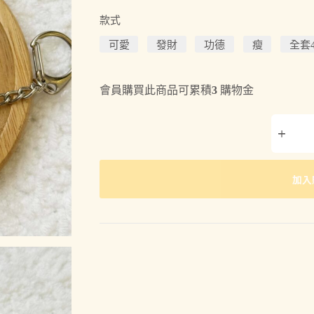
款式
可愛
發財
功德
瘦
全套
會員購買此商品可累積
3
購物金
加入
A
l
t
e
r
n
a
t
i