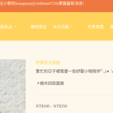
小寧的Instagram(@chihhsin0729)掌握最新消息!
邊商品
購物需知
本月活動
市集寄賣
舒壓發光按鍵
繁忙的日子裡需要一些紓壓小物陪伴⁽⁽ ◟(∗ ˊωˋ ∗
📌總共四款圖案
NT$
100
–
NT$
350